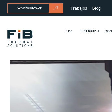
Trabajos
Blog
Whistleblower
Inicio
FIB GROUP
Espec