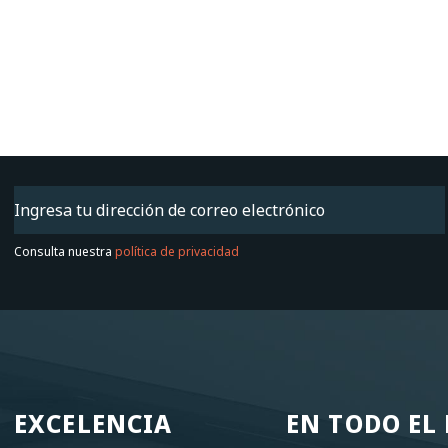
Email
(Obligatorio)
Consulta nuestra
política de privacidad
EXCELENCIA
EN TODO E
EXCELENCIA
EN TODO E