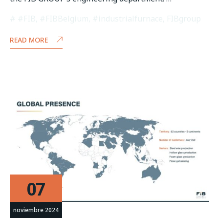
#FIB
,
#FIBBelgium
,
#industrialfurnace
,
FIBgroup
READ MORE
07
noviembre 2024