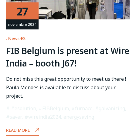
27
noviembre 2024
News-ES
FIB Belgium is present at Wire
India – booth J67!
Do not miss this great opportunity to meet us there !
Paula Mendes is available to discuss about your
project.
#esolution
,
#FIBBelgium
,
#furnace
,
#galvanizing
,
#saver
,
#wireindia2024
,
energysaving
READ MORE