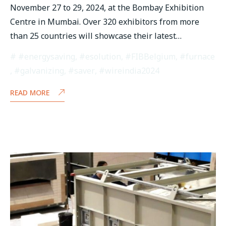
November 27 to 29, 2024, at the Bombay Exhibition
Centre in Mumbai. Over 320 exhibitors from more
than 25 countries will showcase their latest…
#energysaving
,
#esolution
,
#FIBBelgium
,
#furnace
,
#galvanizing
,
#saver
,
#wireindia2024
READ MORE