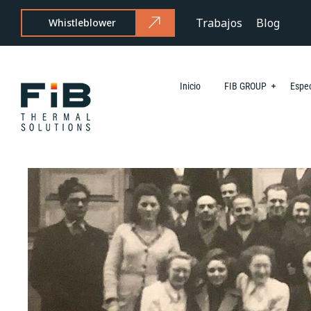
Trabajos
Blog
Whistleblower
Inicio
FIB GROUP
Espec