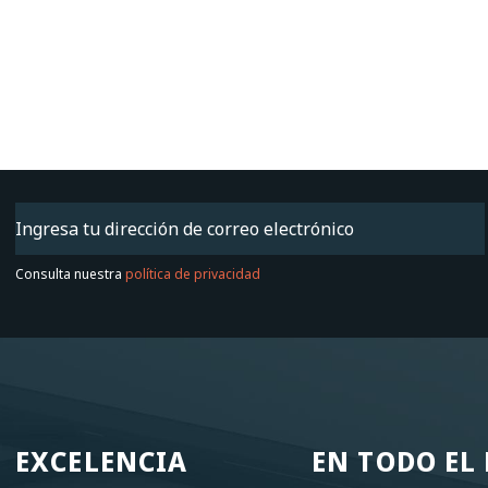
Email
(Obligatorio)
Consulta nuestra
política de privacidad
EXCELENCIA
EN TODO E
EXCELENCIA
EN TODO E