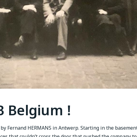
B Belgium !
d by Fernand HERMANS in Antwerp. Starting in the basement
naces that couldn’t cross the door that pushed the company t