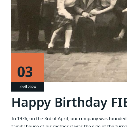
03
abril 2024
Happy Birthday FI
In 1936, on the 3rd of April, our company was founde
family house of his mother, it was the size of the fur