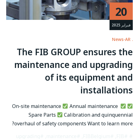
20
فبراير 2025
News-AR
The FIB GROUP ensures the
maintenance and upgrading
of its equipment and
installations
Annual maintenance
On-site maintenance
Spare Parts
Calibration and quinquennial
overhaul of safety components Want to learn more?
#upgrading
,
#maintenance
,
#FIBBelgium
,
#FIB