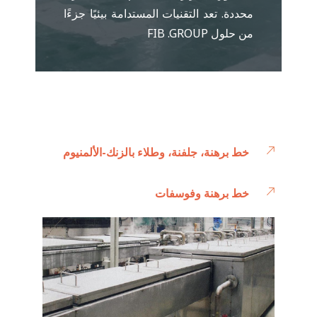
محددة. تعد التقنيات المستدامة بيئيًا جزءًا
من حلول FIB .GROUP
خط برهنة، جلفنة، وطلاء بالزنك-الألمنيوم
خط برهنة وفوسفات