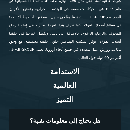
شركة عائلية تمتد على مدى ثلاثة أجيال، بدأت FIB GROUP عملياتها في
عام 1936 في بلجيكا، متخصصة في الهندسة الحرارية وتصنيع الأفران.
اليوم، تعد FIB GROUP رائدة عالميًا في حلول التسخين للخطوط الإنتاجية
في قطاع أسلاك الفولاذ. كما يُعرف هذا الفريق بخبرته في إنتاج الزجاج
المجوف والزجاج الرغوي. بالإضافة إلى ذلك، وبفضل خبرتها في جلفنة
أسلاك الفولاذ، يوفر المكتب الهندسي حلول جلفنة مخصصة. مع وجود
مكاتب وورش عمل متعددة في جميع أنحاء أوروبا، تعمل FIB GROUP في
أكثر من 60 دولة حول العالم.
الاستدامة
الاستدامة
العالمية
العالمية
التميز
التميز
هل تحتاج إلى معلومات تقنية؟