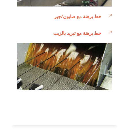
خط برهنة مع صابون/جير
خط برهنة مع تبريد بالزيت