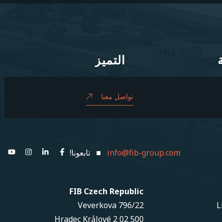
التميز
التميز
تواصل معنا
info@fib-group.com
■ تابعونا!
FIB Czech Republic
Veverkova 796/22
L
500 02 Hradec Krảlové 2