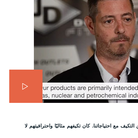
اكتشف 
حترافيتهم العالية، تمكنت FIB Belgium من التكيف مع احتياجاتنا. كان تكيفهم مثاليًا واحترافيتهم لا