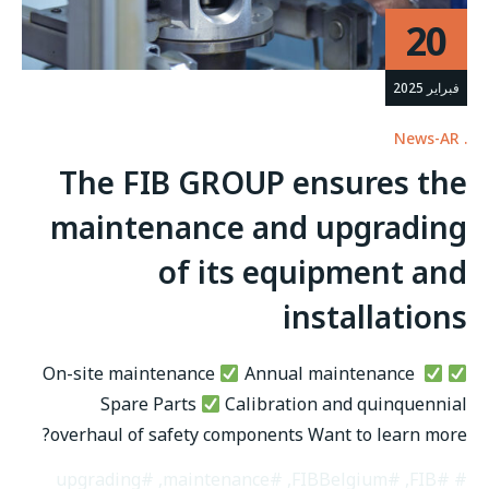
20
فبراير 2025
News-AR
The FIB GROUP ensures the
maintenance and upgrading
of its equipment and
installations
Annual maintenance
On-site maintenance
Spare Parts
Calibration and quinquennial
overhaul of safety components Want to learn more?
#upgrading
,
#maintenance
,
#FIBBelgium
,
#FIB