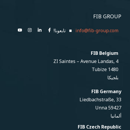
FIB GROUP
info@fib-group.com
■ تابعونا!
FIB Belgium
ZI Saintes – Avenue Landas, 4
1480 Tubize
بلجيكا
FIB Germany
Liedbachstraße, 33
59427 Unna
ألمانيا
FIB Czech Republic