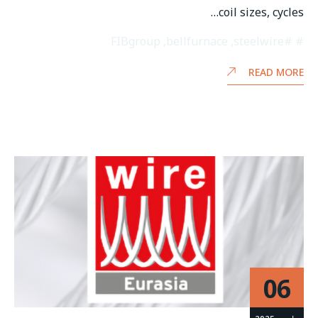
coil sizes, cycles…
FIBgroup
,
bellfurnace
,
#steelwire
READ MORE
06