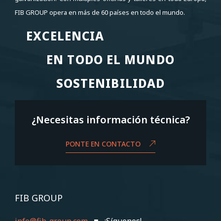
FIB GROUP opera en más de 60 países en todo el mundo.
EXCELENCIA
EXCELENCIA
EN TODO EL MUNDO
EN TODO EL MUNDO
SOSTENIBILIDAD
SOSTENIBILIDAD
¿Necesitas información técnica?
PONTE EN CONTACTO
FIB GROUP
info@fib-group.com
■ ¡Síguenos!