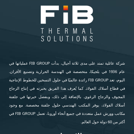
شركة عائلية تمتد على مدى ثلاثة أجيال، بدأت FIB GROUP عملياتها في
عام 1936 في بلجيكا، متخصصة في الهندسة الحرارية وتصنيع الأفران.
اليوم، تعد FIB GROUP رائدة عالميًا في حلول التسخين للخطوط الإنتاجية
في قطاع أسلاك الفولاذ. كما يُعرف هذا الفريق بخبرته في إنتاج الزجاج
المجوف والزجاج الرغوي. بالإضافة إلى ذلك، وبفضل خبرتها في جلفنة
أسلاك الفولاذ، يوفر المكتب الهندسي حلول جلفنة مخصصة. مع وجود
مكاتب وورش عمل متعددة في جميع أنحاء أوروبا، تعمل FIB GROUP في
أكثر من 60 دولة حول العالم.