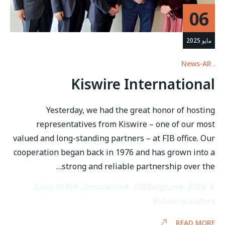
06
مايو 2025
News-AR
Kiswire International
Yesterday, we had the great honor of hosting
representatives from Kiswire – one of our most
valued and long-standing partners – at FIB office. Our
cooperation began back in 1976 and has grown into a
strong and reliable partnership over the…
,
#Since1976
,
#Innovation
,
#FIBBelgium
,
#FIB
IndustryLeaders
READ MORE