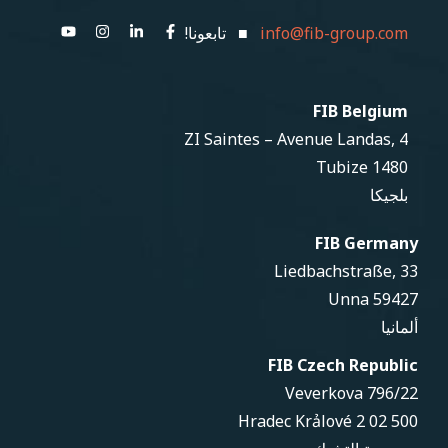
info@fib-group.com
■ تابعونا!
FIB Belgium
ZI Saintes – Avenue Landas, 4
1480 Tubize
بلجيكا
FIB Germany
Liedbachstraße, 33
59427 Unna
ألمانيا
FIB Czech Republic
Veverkova 796/22
500 02 Hradec Krảlové 2