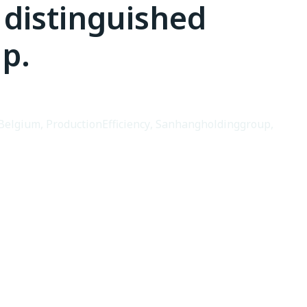
 distinguished
p.
Belgium
,
ProductionEfficiency
,
Sanhangholdinggroup
,