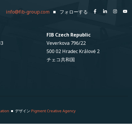
info@fib-group.com
■ フォローする
FIB Czech Republic
33
Veverkova 796/22
500 02 Hradec Krảlové 2
チェコ共和国
ation
■ デザイン
Pigment Creative Agency