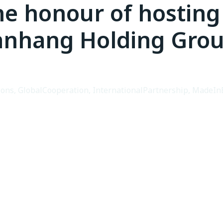
he honour of hosting
anhang Holding Grou
ions
,
GlobalCooperation
,
InternationalPartnership
,
MadeIn