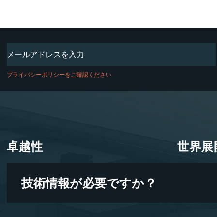
Email
(必
須)
プライバシーポリシーをご確認ください
卓越性
世界展
卓越性
世界展
技術情報が必要ですか？