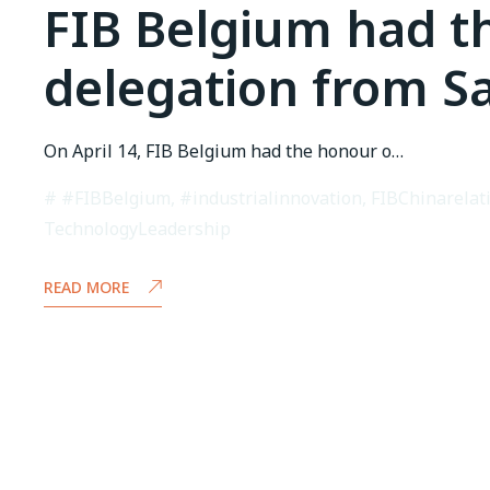
FIB Belgium had t
delegation from S
On April 14, FIB Belgium had the honour o…
#FIBBelgium
,
#industrialinnovation
,
FIBChinarelat
TechnologyLeadership
READ MORE