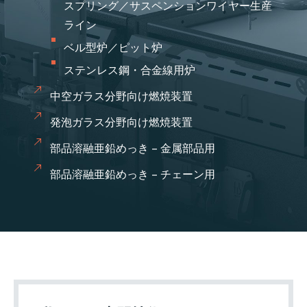
スプリング／サスペンションワイヤー生産
ライン
ベル型炉／ピット炉
ステンレス鋼・合金線用炉
中空ガラス分野向け燃焼装置
発泡ガラス分野向け燃焼装置
部品溶融亜鉛めっき – 金属部品用
部品溶融亜鉛めっき – チェーン用