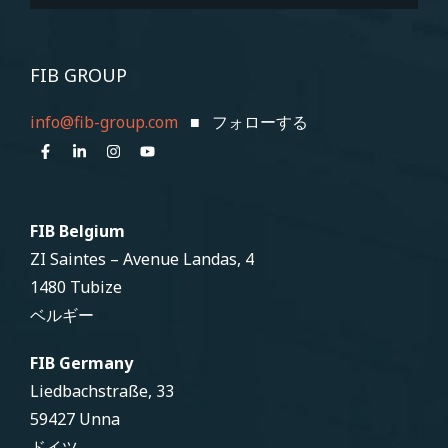
FIB GROUP
info@fib-group.com
■ フォローする
FIB Belgium
ZI Saintes – Avenue Landas, 4
1480 Tubize
ベルギー
FIB Germany
Liedbachstraße, 33
59427 Unna
ドイツ