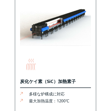
炭化ケイ素（SiC）加熱素子
多様な炉構成に対応
最大加熱温度：1200℃