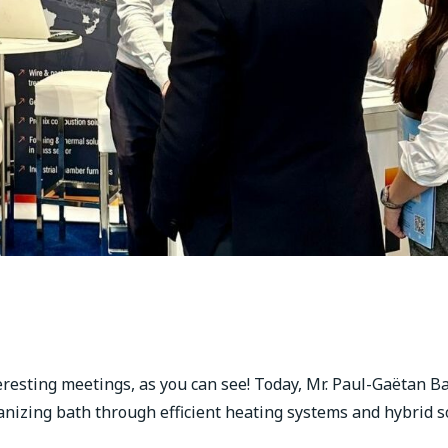
eresting meetings, as you can see! Today, Mr. Paul-Gaëtan B
anizing bath through efficient heating systems and hybrid so