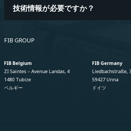
技術情報が必要ですか？
FIB GROUP
FIB Belgium
FIB Germany
ZI Saintes – Avenue Landas, 4
Liedbachstraße, 
1480 Tubize
59427 Unna
ベルギー
ドイツ