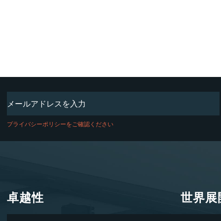
Email
(必
須)
プライバシーポリシーをご確認ください
卓越性
世界展
卓越性
世界展