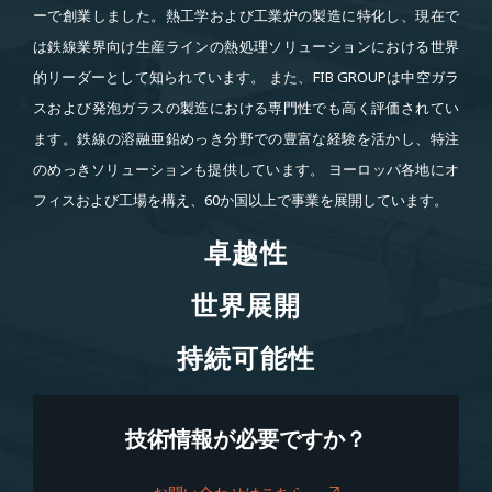
ーで創業しました。熱工学および工業炉の製造に特化し、現在で
は鉄線業界向け生産ラインの熱処理ソリューションにおける世界
的リーダーとして知られています。 また、FIB GROUPは中空ガラ
スおよび発泡ガラスの製造における専門性でも高く評価されてい
ます。鉄線の溶融亜鉛めっき分野での豊富な経験を活かし、特注
のめっきソリューションも提供しています。 ヨーロッパ各地にオ
フィスおよび工場を構え、60か国以上で事業を展開しています。
卓越性
卓越性
世界展開
世界展開
持続可能性
持続可能性
技術情報が必要ですか？