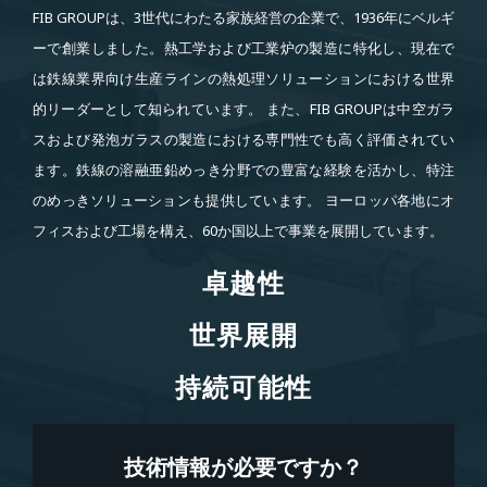
FIB GROUPは、3世代にわたる家族経営の企業で、1936年にベルギ
ーで創業しました。熱工学および工業炉の製造に特化し、現在で
は鉄線業界向け生産ラインの熱処理ソリューションにおける世界
的リーダーとして知られています。 また、FIB GROUPは中空ガラ
スおよび発泡ガラスの製造における専門性でも高く評価されてい
ます。鉄線の溶融亜鉛めっき分野での豊富な経験を活かし、特注
のめっきソリューションも提供しています。 ヨーロッパ各地にオ
フィスおよび工場を構え、60か国以上で事業を展開しています。
卓越性
卓越性
世界展開
世界展開
持続可能性
持続可能性
技術情報が必要ですか？