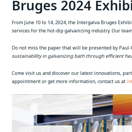
Bruges 2024 Exhib
From June 10 to 14, 2024, the Intergalva Bruges Exhibi
services for the hot-dip galvanizing industry. Our tea
Do not miss the paper that will be presented by Paul
s
ustainability in
g
alvanizing
b
ath
t
hrough
efficient h
Come visit us and discover our latest innovations, par
appointment or get more information, contact us at
in