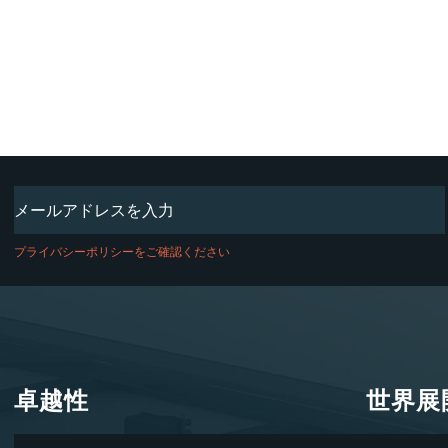
Email
(必
須)
プライバシーポリシーをご確認ください
卓越性
世界展
卓越性
世界展