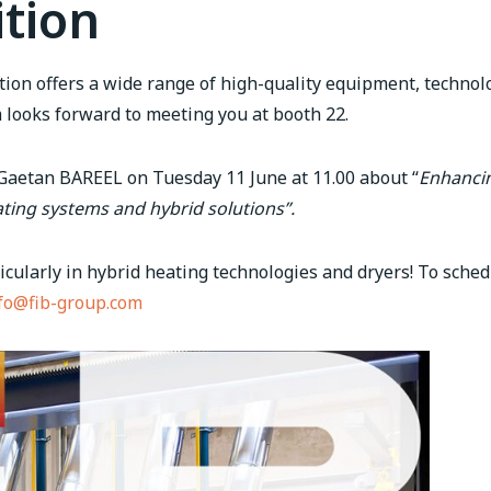
ition
tion offers a wide range of high-quality equipment, technol
m looks forward to meeting you at booth 22.
-Gaetan BAREEL on Tuesday 11 June at 11.00 about “
Enhanci
eating systems and h
ybrid
s
olutions”.
ticularly in hybrid heating technologies and dryers! To sche
fo@fib-group.com