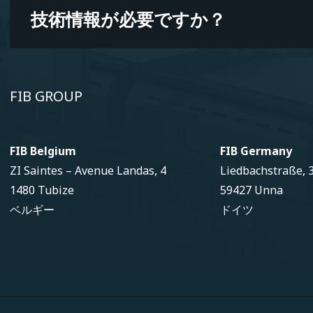
技術情報が必要ですか？
FIB GROUP
FIB Belgium
FIB Germany
ZI Saintes – Avenue Landas, 4
Liedbachstraße, 
1480 Tubize
59427 Unna
ベルギー
ドイツ