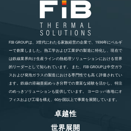
FIB GROUPは、3世代にわたる家族経営の企業で、1936年にベルギ
ーで創業しました。熱工学および工業炉の製造に特化し、現在で
は鉄線業界向け生産ラインの熱処理ソリューションにおける世界
的リーダーとして知られています。 また、FIB GROUPは中空ガラ
スおよび発泡ガラスの製造における専門性でも高く評価されてい
ます。鉄線の溶融亜鉛めっき分野での豊富な経験を活かし、特注
のめっきソリューションも提供しています。 ヨーロッパ各地にオ
フィスおよび工場を構え、60か国以上で事業を展開しています。
卓越性
卓越性
世界展開
世界展開