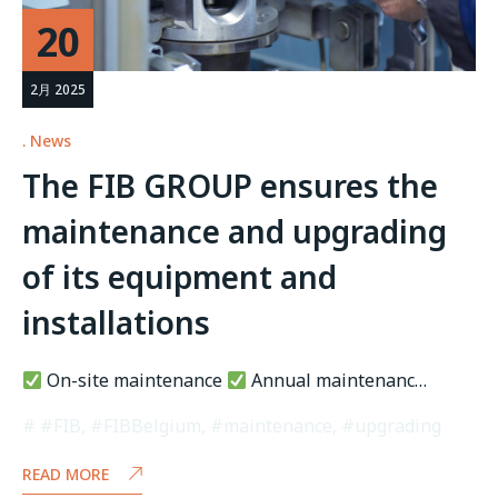
20
2月 2025
News
The FIB GROUP ensures the
maintenance and upgrading
of its equipment and
installations
On-site maintenance
Annual maintenanc…
#FIB
,
#FIBBelgium
,
#maintenance
,
#upgrading
READ MORE