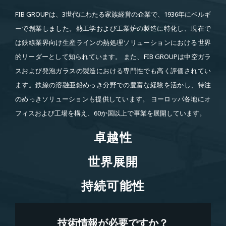
FIB GROUPは、3世代にわたる家族経営の企業で、1936年にベルギ
ーで創業しました。熱工学および工業炉の製造に特化し、現在で
は鉄線業界向け生産ラインの熱処理ソリューションにおける世界
的リーダーとして知られています。 また、FIB GROUPは中空ガラ
スおよび発泡ガラスの製造における専門性でも高く評価されてい
ます。鉄線の溶融亜鉛めっき分野での豊富な経験を活かし、特注
のめっきソリューションも提供しています。 ヨーロッパ各地にオ
フィスおよび工場を構え、60か国以上で事業を展開しています。
卓越性
卓越性
世界展開
世界展開
持続可能性
持続可能性
技術情報が必要ですか？