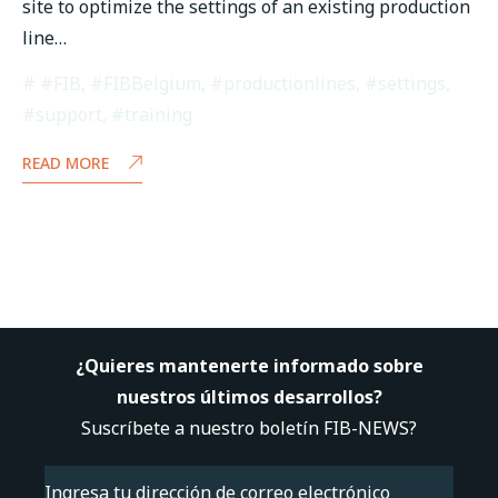
site to optimize the settings of an existing production
line…
#FIB
,
#FIBBelgium
,
#productionlines
,
#settings
,
#support
,
#training
READ MORE
¿Quieres mantenerte informado sobre
nuestros últimos desarrollos?
Suscríbete a nuestro boletín FIB-NEWS?
Email
(Obligatorio)