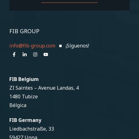
FIB GROUP
info@fib-group.com
■ ¡Síguenos!
FIB Belgium
ZI Saintes – Avenue Landas, 4
1480 Tubize
Bélgica
FIB Germany
Liedbachstraße, 33
59427 Unna