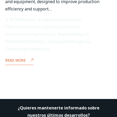
and equipment, designed to improve production
efficiency and support…
#FIBBelgium
,
#industrialinnovation
,
FIBChinarelations
,
GlobalCooperation
,
InternationalPartnership
,
MadeInBelgium
,
ProductionEfficiency
,
Sanhangholdinggroup
,
TechnologyLeadership
READ MORE
¿Quieres mantenerte informado sobre
nuestros últimos desarrollos?