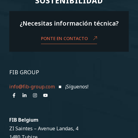
SOSTENIBILIDAD
SOSTENIBILIDAD
¿Necesitas información técnica?
PONTE EN CONTACTO
FIB GROUP
info@fib-group.com
■ ¡Síguenos!
FIB Belgium
ZI Saintes – Avenue Landas, 4
1480 Tubize