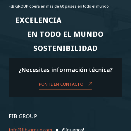
FIB GROUP opera en más de 60 países en todo el mundo.
EXCELENCIA
EXCELENCIA
EN TODO EL MUNDO
EN TODO EL MUNDO
SOSTENIBILIDAD
SOSTENIBILIDAD
¿Necesitas información técnica?
PONTE EN CONTACTO
FIB GROUP
info@fib-group.com
■ ¡Síguenos!