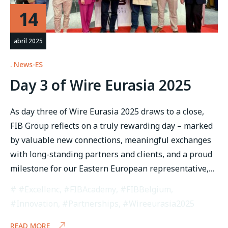
14
abril 2025
News-ES
Day 3 of Wire Eurasia 2025
As day three of Wire Eurasia 2025 draws to a close,
FIB Group reflects on a truly rewarding day – marked
by valuable new connections, meaningful exchanges
with long-standing partners and clients, and a proud
milestone for our Eastern European representative,…
#Excellenc
,
#FIBAcademy
,
#FIBBelgium
,
#Innovation
,
#Partnerships
,
#Wireeurasia2025
READ MORE