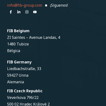
info@fib-group.com
■ ¡Síguenos!
FIB Belgium
ZI Saintes – Avenue Landas, 4
1480 Tubize
Bélgica
FIB Germany
Liedbachstraße, 33
59427 Unna
Alemania
FIB Czech Republic
Veverkova 796/22
500 02 Hradec Krảlové 2