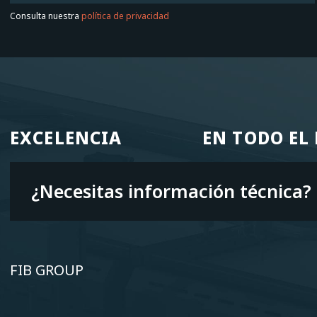
Consulta nuestra
política de privacidad
EXCELENCIA
EN TODO E
EXCELENCIA
EN TODO E
¿Necesitas información técnica?
FIB GROUP