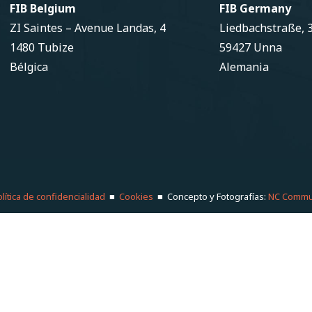
FIB Belgium
FIB Germany
ZI Saintes – Avenue Landas, 4
Liedbachstraße, 
1480 Tubize
59427 Unna
Bélgica
Alemania
lítica de confidencialidad
■
Cookies
■ Concepto y Fotografías:
NC Commu