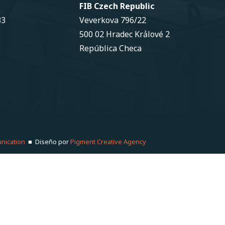
FIB Czech Republic
33
Veverkova 796/22
500 02 Hradec Krảlové 2
República Checa
nication
■ Diseño por
Pigment Creative Agency