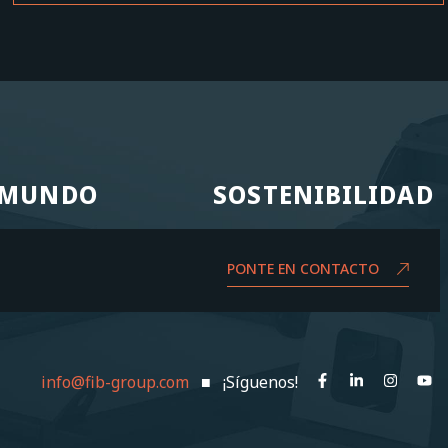
L MUNDO
SOSTENIBILIDAD
L MUNDO
SOSTENIBILIDAD
PONTE EN CONTACTO
info@fib-group.com
■ ¡Síguenos!